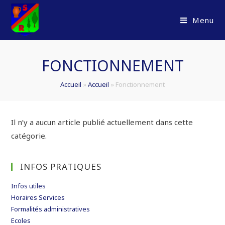
Skip
to
Menu
content
FONCTIONNEMENT
Accueil
»
Accueil
»
Fonctionnement
Il n’y a aucun article publié actuellement dans cette
catégorie.
INFOS PRATIQUES
Infos utiles
Horaires Services
Formalités administratives
Ecoles