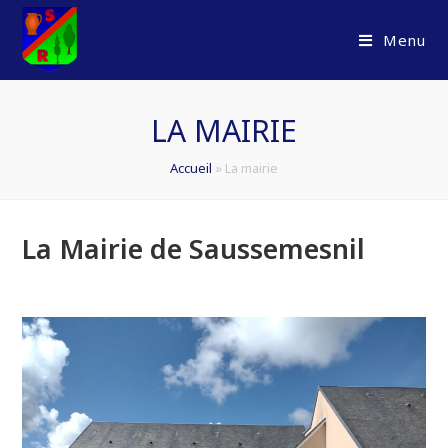
Skip
to
Menu
content
LA MAIRIE
Accueil
»
La mairie
La Mairie de Saussemesnil